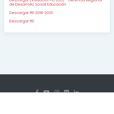
Descargar Evaluación PEI 2022 - Gerencia Regional
de Desarrollo Social Educación
Descargar PEI 2018-2020
Descargar PEI
Copyright
2026 Dirección Regional de Educación Cajamarca.
Todos los derechos reservados
Diseñado y programado por la Dirección Regional de
Transformación Digital