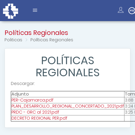
Políticas Regionales
Politicas
Políticas Regionales
POLÍTICAS
REGIONALES
Descargar:
Adjunto
Tam
PER-Cajamarca.pdf
3.88
PLAN_DESARROLLO_REGIONAL_CONCERTADO_2021.pdf
3.24
PRDC - GRC al 2021.pdf
3.25
DECRETO REGIONAL PER.pdf