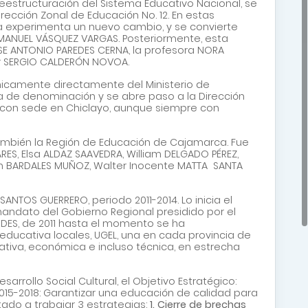
reestructuración del Sistema Educativo Nacional, se
ección Zonal de Educación No. 12. En estas
a experimenta un nuevo cambio, y se convierte
MANUEL VÁSQUEZ VARGAS. Posteriormente, esta
SE ANTONIO PAREDES CERNA, la profesora NORA
or SERGIO CALDERÓN NOVOA.
écnicamente directamente del Ministerio de
bia de denominación y se abre paso a la Dirección
 con sede en Chiclayo, aunque siempre con
 también la Región de Educación de Cajamarca. Fue
RES, Elsa ALDAZ SAAVEDRA, William DELGADO PÉREZ,
an BARDALES MUÑOZ, Walter Inocente MATTA SANTA
TOS GUERRERO, periodo 2011-2014. Lo inicia el
o mandato del Gobierno Regional presidido por el
IDES, de 2011 hasta el momento se ha
educativa locales, UGEL, una en cada provincia de
ativa, económica e incluso técnica, en estrecha
rrollo Social Cultural, el Objetivo Estratégico:
2015-2018: Garantizar una educación de calidad para
ntado a trabajar 3 estrategias:
1. Cierre de brechas