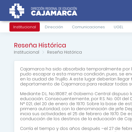
Institucional
Dirección
Comunicaciones
UGEL
Reseña Histórica
Institucional
Reseña Histórica
Cajamarca ha sido absorbida temporalmente por la f
pudo escapar a esta misma condición, pues, se enc
en la ciudad de Trujillo. A este lugar deberían lle
departamento de Cajamarca para realizar todas sus 
Mediante D.L. No.18087, el Gobierno Central dispuso
educación. Consecuentemente, por R.S. No. 001 del 07
N° 021, del 20 de enero de 1970. Sobre la base de e
primera autoridad, con la denominación de jefe De
inicia sus actividades el 25 de febrero de 1970. De 
conducción de los destinos de la educación de Ca
Corría el tiempo y dos años después –el 27 de feb