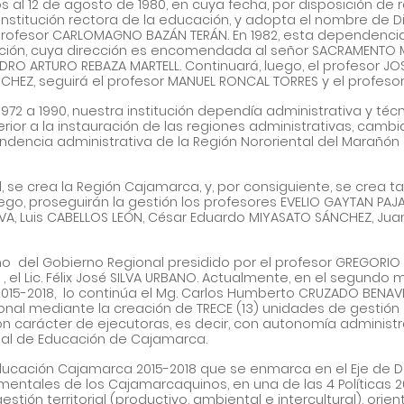
 al 12 de agosto de 1980, en cuya fecha, por disposición de 
itución rectora de la educación, y adopta el nombre de Dir
 profesor CARLOMAGNO BAZÁN TERÁN. En 1982, esta dependenci
ción, cuya dirección es encomendada al señor SACRAMENTO 
RO ARTURO REBAZA MARTELL. Continuará, luego, el profesor JO
ÁNCHEZ, seguirá el profesor MANUEL RONCAL TORRES y el profes
1972 a 1990, nuestra institución dependía administrativa y t
terior a la instauración de las regiones administrativas, cam
dencia administrativa de la Región Nororiental del Marañón
, se crea la Región Cajamarca, y, por consiguiente, se crea
ego, proseguirán la gestión los profesores EVELIO GAYTAN PAJA
VA, Luis CABELLOS LEÓN, César Eduardo MIYASATO SÁNCHEZ, Ju
el Gobierno Regional presidido por el profesor GREGORIO SAN
 , el Lic. Félix José SILVA URBANO. Actualmente, en el segund
2015-2018, lo continúa el Mg. Carlos Humberto CRUZADO BENAV
nal mediante la creación de TRECE (13) unidades de gestión 
on carácter de ejecutoras, es decir, con autonomía administr
onal de Educación de Cajamarca.
ducación Cajamarca 2015-2018 que se enmarca en el Eje de Desa
amentales de los Cajamarcaquinos, en una de las 4 Políticas 
estión territorial (productivo, ambiental e intercultur
al), orie