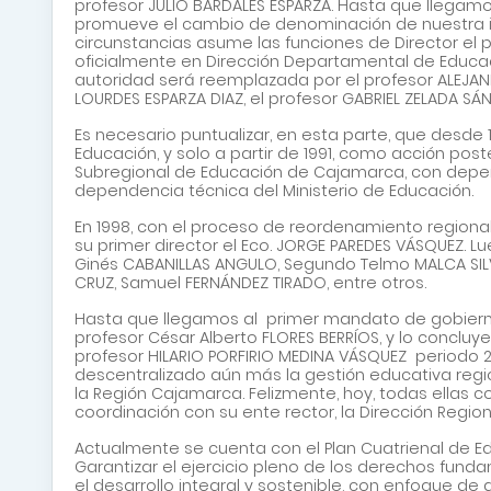
profesor JULIO BARDALES ESPARZA. Hasta que llegamos
promueve el cambio de denominación de nuestra inst
circunstancias asume las funciones de Director el
oficialmente en Dirección Departamental de Educa
autoridad será reemplazada por el profesor ALEJAND
LOURDES ESPARZA DIAZ, el profesor GABRIEL ZELADA S
Es necesario puntualizar, en esta parte, que desde 
Educación, y solo a partir de 1991, como acción pos
Subregional de Educación de Cajamarca, con depen
dependencia técnica del Ministerio de Educación.
En 1998, con el proceso de reordenamiento regional
su primer director el Eco. JORGE PAREDES VÁSQUEZ. Lu
Ginés CABANILLAS ANGULO, Segundo Telmo MALCA SIL
CRUZ, Samuel FERNÁNDEZ TIRADO, entre otros.
Hasta que llegamos al primer mandato de gobierno d
profesor César Alberto FLORES BERRÍOS, y lo concluye
profesor HILARIO PORFIRIO MEDINA VÁSQUEZ periodo 
descentralizado aún más la gestión educativa regio
la Región Cajamarca. Felizmente, hoy, todas ellas c
coordinación con su ente rector, la Dirección Regi
Actualmente se cuenta con el
Plan Cuatrienal de E
Garantizar el ejercicio pleno de los derechos fund
el desarrollo integral y sostenible, con enfoque de g