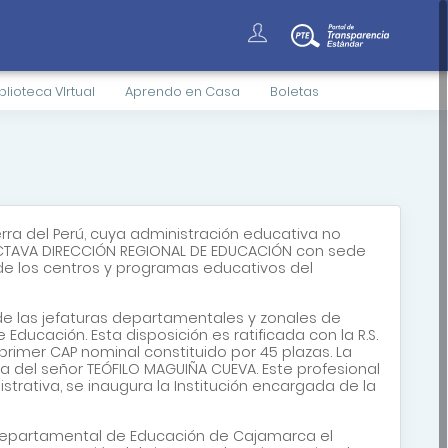
blioteca VIrtual
Aprendo en Casa
Boletas
rra del Perú, cuya administración educativa no
 OCTAVA DIRECCIÓN REGIONAL DE EDUCACIÓN con sede
o de los centros y programas educativos del
n de las jefaturas departamentales y zonales de
Educación. Esta disposición es ratificada con la R.S.
primer CAP nominal constituido por 45 plazas. La
 del señor TEÓFILO MAGUIÑA CUEVA. Este profesional
strativa, se inaugura la Institución encargada de la
n Departamental de Educación de Cajamarca el