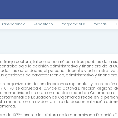
Transparencia
Repositorio
Programa SER
Politicas
Bi
ranja costera, tal como ocurrió con otros pueblos de la sie
ontraba bajo la decisión administrativa y financiera de la
gar todas las autoridades, el personal docente y administrativ
gestiones de carácter técnico, administrativo y financiero.
 la reorganización de las direcciones regionales y la creació
-01-70, se aprueba el CAP de la Octava Dirección Regional de 
sta normatividad, se crea en nuestra ciudad de Cajamarca el 
partamental de Educación de Cajamarca recae en la persona
esta manera, en un evidente inicio de descentralización admini
jamarca.
rero de 1972– asume la jefatura de la denominada Direcció